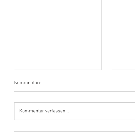
Kommentare
Kommentar verfassen...
"Ich werde weiterhin Geige und
Klarine