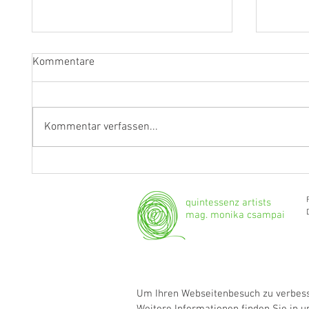
Kommentare
Kommentar verfassen...
"Ich werde weiterhin Geige und
Klarine
Bratsche spielen."
Grenzg
quintessenz artists
mag. monika csampai
Um Ihren Webseitenbesuch zu verbesse
Weitere Informationen finden Sie in 