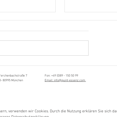
Hörvergnügen ersten 
ttistin, Tonmeisterin,
ängerin
Ferchenbachstraße 7
Fon: +49 (0)89 - 150 50 99
D- 80995 München
Email: info@quint-essenz.com
rn, verwenden wir Cookies. Durch die Nutzung erklären Sie sich da
unserer
Datenschutzerklärung.