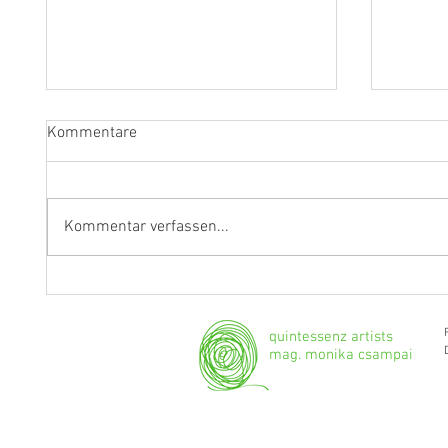
Kommentare
Kommentar verfassen...
"Ich werde weiterhin Geige und
Klarine
Bratsche spielen."
Grenzg
quintessenz artists
mag. monika csampai