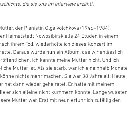
chichte, die sie uns im Interview erzählt.
tter, der Pianistin Olga Volchkova (1946–1984), 
ner Heimatstadt Nowosibirsk alle 24 Etüden in einem 
nach ihrem Tod, wiederholte ich dieses Konzert im 
 hatte. Daraus wurde nun ein Album, das wir anlässlich 
öffentlichen. Ich kannte meine Mutter nicht. Und ich 
iche Mutter ist. Als sie starb, war ich eineinhalb Monate 
n könne nichts mehr machen. Sie war 38 Jahre alt. Heute 
er hat dann wieder geheiratet. Er hatte mit meinem 
die er sich alleine nicht kümmern konnte. Lange wussten 
sere Mutter war. Erst mit neun erfuhr ich zufällig den 