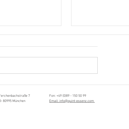
Hörvergnügen ersten 
ttistin, Tonmeisterin,
ängerin
Ferchenbachstraße 7
Fon: +49 (0)89 - 150 50 99
D- 80995 München
Email: info@quint-essenz.com