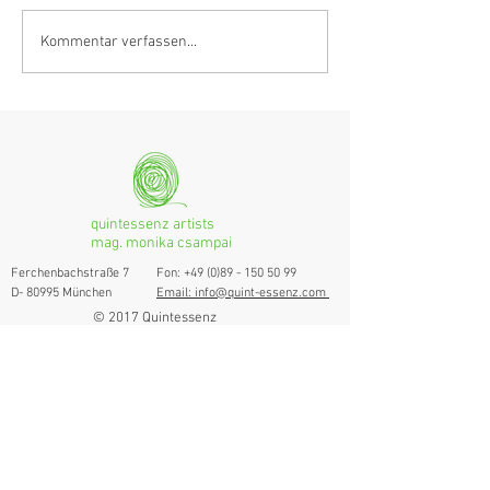
Klarinettistin, Tonmeisterin,
Hörvergnügen er
Kommentar verfassen...
Grenzgängerin
Ranges
quintessenz artists
mag. monika csampai
Ferchenbachstraße 7
Fon: +49 (0)89 - 150 50 99
D- 80995 München
Email: info@quint-essenz.com
© 2017 Quintessenz
Impressum
Um Ihren Webseitenbesuch zu verbessern,
verwenden wir Cookies. Durch die Nutzung
erklären Sie sich damit einverstanden.
Weitere Informationen finden Sie in unserer