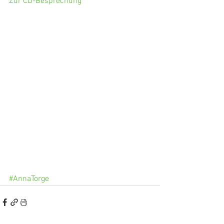
Zur CD-Besprechung
#AnnaTorge