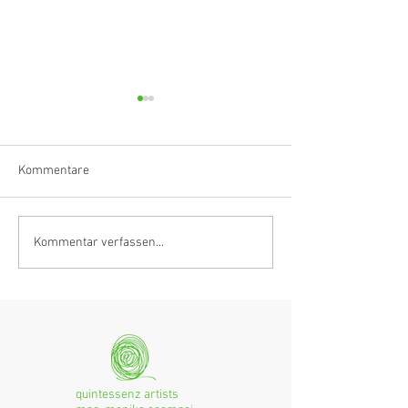
Kommentare
Klarinettistin, Tonmeisterin,
Hörvergnügen er
Kommentar verfassen...
Grenzgängerin
Ranges
quintessenz artists