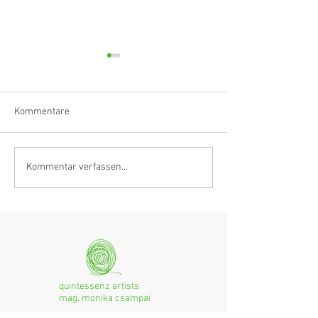
Kommentare
Klarinettistin, Tonmeisterin,
Hörvergnügen er
Kommentar verfassen...
Grenzgängerin
Ranges
quintessenz artists
mag. monika csampai
Ferchenbachstraße 7
Fon: +49 (0)89 - 150 50 99