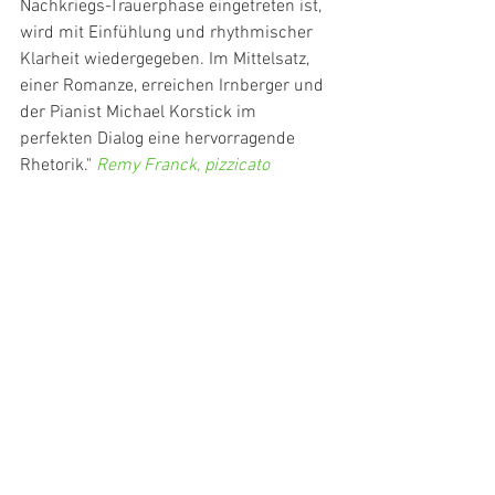
Nachkriegs-Trauerphase eingetreten ist, 
wird mit Einfühlung und rhythmischer 
Klarheit wiedergegeben. Im Mittelsatz, 
einer Romanze, erreichen Irnberger und 
der Pianist Michael Korstick im 
perfekten Dialog eine hervorragende 
Rhetorik." 
Remy Franck, pizzicato
"Die spätromantisch überbordende 
Klanglichkeit von Elgars Violinkonzert 
verlangt nach einem Ton von Kraft und 
Fülle. Thomas Albertus Irnberger ist in 
dieser Hinsicht geradezu prädestiniert 
für dieses Werk. Er lässt den Violinpart 
erblühen. Solistisch hochfahrend und 
mit beeindruckender geigerischer 
Souveränität meistert er die zahlreichen 
technischen Herausforderungen. Elgars 