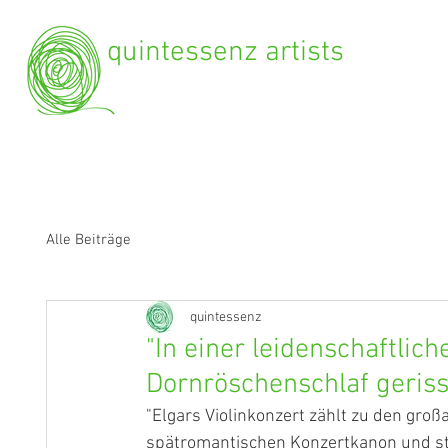
quintessenz artists
Alle Beiträge
quintessenz
"In einer leidenschaftlic
Dornröschenschlaf geris
"Elgars Violinkonzert zählt zu den gro
spätromantischen Konzertkanon und ste