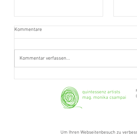
Kommentare
Kommentar verfassen...
Fragen an Thomas Albertus
Anasta
Irnberger
Klarine
musika
quintessenz artists
mag. monika csampai
Um Ihren Webseitenbesuch zu verbesse