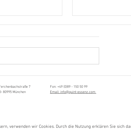
Hörvergnügen ersten 
sia Schmidlin:
ttistin, Tonmeisterin,
lische Grenzgängerin
Ferchenbachstraße 7
Fon: +49 (0)89 - 150 50 99
D- 80995 München
Email: info@quint-essenz.com
rn, verwenden wir Cookies. Durch die Nutzung erklären Sie sich da