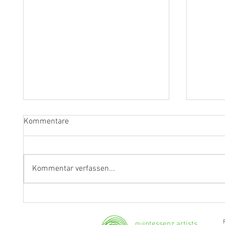
Kommentare
Kommentar verfassen...
"Ich werde weiterhin Geige und
Klarine
Bratsche spielen."
Grenzg
quintessenz artists