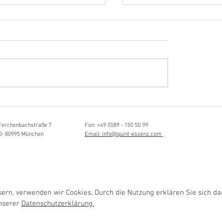
Hörvergnügen ersten 
ttistin, Tonmeisterin,
ängerin
Ferchenbachstraße 7
Fon: +49 (0)89 - 150 50 99
D- 80995 München
Email: info@quint-essenz.com
rn, verwenden wir Cookies. Durch die Nutzung erklären Sie sich da
unserer
Datenschutzerklärung.