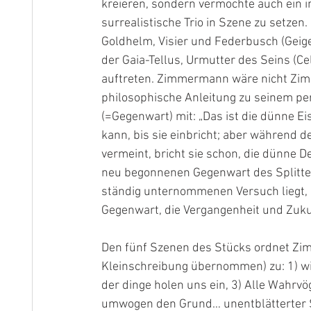
kreieren, sondern vermochte auch ein i
surrealistische Trio in Szene zu setzen.
Goldhelm, Visier und Federbusch (Geige
der Gaia-Tellus, Urmutter des Seins (Cel
auftreten. Zimmermann wäre nicht Zimme
philosophische Anleitung zu seinem pe
(=Gegenwart) mit: „Das ist die dünne Ei
kann, bis sie einbricht; aber während 
vermeint, bricht sie schon, die dünne D
neu begonnenen Gegenwart des Splittern
ständig unternommenen Versuch liegt, F
Gegenwart, die Vergangenheit und Zuku
Den fünf Szenen des Stücks ordnet Zi
Kleinschreibung übernommen) zu: 1) wir 
der dinge holen uns ein, 3) Alle Wahrvö
umwogen den Grund… unentblätterter 