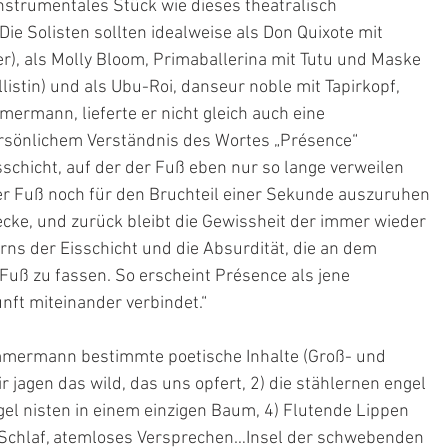
nstrumentales Stück wie dieses theatralisch 
 Die Solisten sollten idealweise als Don Quixote mit 
r), als Molly Bloom, Primaballerina mit Tutu und Maske 
listin) und als Ubu-Roi, danseur noble mit Tapirkopf, 
rmann, lieferte er nicht gleich auch eine 
rsönlichem Verständnis des Wortes „Présence“ 
sschicht, auf der der Fuß eben nur so lange verweilen 
der Fuß noch für den Bruchteil einer Sekunde auszuruhen 
ecke, und zurück bleibt die Gewissheit der immer wieder 
s der Eisschicht und die Absurdität, die an dem 
uß zu fassen. So erscheint Présence als jene 
nft miteinander verbindet.“
mmermann bestimmte poetische Inhalte (Groß- und 
jagen das wild, das uns opfert, 2) die stählernen engel 
gel nisten in einem einzigen Baum, 4) Flutende Lippen 
Schlaf, atemloses Versprechen…Insel der schwebenden 