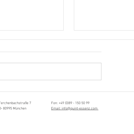
Hörvergnügen ersten 
sia Schmidlin:
ttistin, Tonmeisterin,
lische Grenzgängerin
Ferchenbachstraße 7
Fon: +49 (0)89 - 150 50 99
D- 80995 München
Email: info@quint-essenz.com