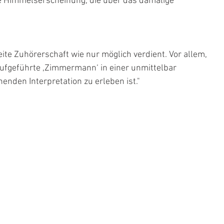
 Himmelserscheinung, die über das damalige 
te Zuhörerschaft wie nur möglich verdient. Vor allem, 
 aufgeführte ,Zimmermann‘ in einer unmittelbar 
nden Interpretation zu erleben ist."