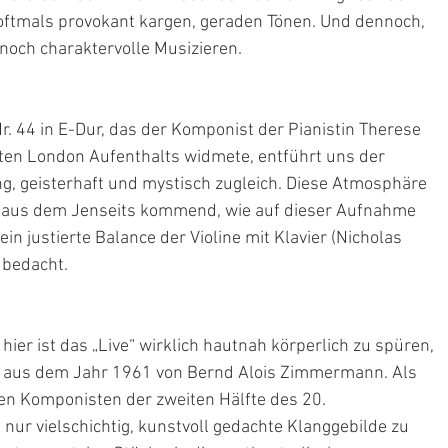
oftmals provokant kargen, geraden Tönen. Und dennoch, 
noch charaktervolle Musizieren.  
. 44 in E-Dur, das der Komponist der Pianistin Therese 
ten London Aufenthalts widmete, entführt uns der 
ng, geisterhaft und mystisch zugleich. Diese Atmosphäre 
si aus dem Jenseits kommend, wie auf dieser Aufnahme 
fein justierte Balance der Violine mit Klavier (Nicholas 
 bedacht.
er ist das „Live“ wirklich hautnah körperlich zu spüren, 
s“ aus dem Jahr 1961 von Bernd Alois Zimmermann. Als 
en Komponisten der zweiten Hälfte des 20. 
ur vielschichtig, kunstvoll gedachte Klanggebilde zu 