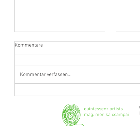
Kommentare
Kommentar verfassen...
Fragen an Thomas Albertus
Anasta
Irnberger
Klarine
musika
quintessenz artists
mag. monika csampai