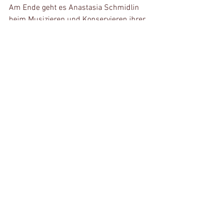
Am Ende geht es Anastasia Schmidlin 
beim Musizieren und Konservieren ihrer 
Interpretationen um etwas Größeres als 
bloße Werktreue: Es ist das Teilen ihrer  
Liebe dazu, ihrer existenzielle Suche 
nach jener flüchtigen „Nähe zur 
Unendlichkeit“.
Orchestergraben
, 18.06.2026, Monika 
Csampai