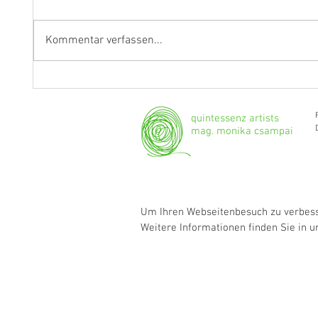
Kommentar verfassen...
"Ich werde weiterhin Geige und
Klarine
Bratsche spielen."
Grenzg
quintessenz artists
mag. monika csampai
Um Ihren Webseitenbesuch zu verbesse
Weitere Informationen finden Sie in 