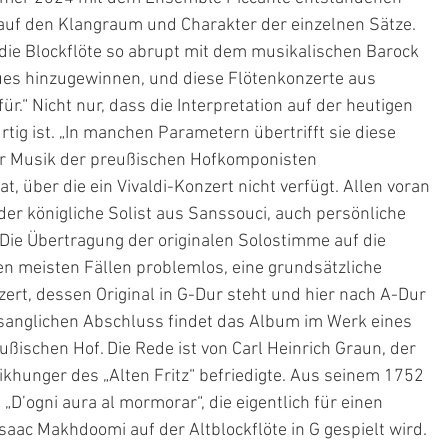
uf den Klangraum und Charakter der einzelnen Sätze. 
 die Blockflöte so abrupt mit dem musikalischen Barock 
ues hinzugewinnen, und diese Flötenkonzerte aus 
r.“ Nicht nur, dass die Interpretation auf der heutigen 
tig ist. „In manchen Parametern übertrifft sie diese 
der Musik der preußischen Hofkomponisten 
 über die ein Vivaldi-Konzert nicht verfügt. Allen voran 
 der königliche Solist aus Sanssouci, auch persönliche 
Die Übertragung der originalen Solostimme auf die 
en meisten Fällen problemlos, eine grundsätzliche 
rt, dessen Original in G-Dur steht und hier nach A-Dur 
anglichen Abschluss findet das Album im Werk eines 
schen Hof. Die Rede ist von Carl Heinrich Graun, der 
hunger des „Alten Fritz“ befriedigte. Aus seinem 1752 
„D’ogni aura al mormorar“, die eigentlich für einen 
aac Makhdoomi auf der Altblockflöte in G gespielt wird. 