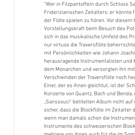
"Wer in Filzpantoffeln durch Schloss S
Friderizianischen Zeitalters; er könnt
der Flöte spielen zu hören. Vor diesem
Vorstellungskraft beim Besuch des Pot
sich in das musikalische Umfeld des Pre
nur virtuos die Traversflöte beherrscht
mit Persönlichkeiten wie Johann Joach
herausragende Instrumentalisten und Ko
dem Monarchen und versorgten ihn mit
Verschwinden der Traversflöte noch heu
Einer, der es ihnen gleichtut, ist der 
Konzerte von Quantz, Bach und Benda,
„Sanssouci“ betitelten Album nicht auf d
sicher, dass die Blockflöte im Zeitalte
wenn man damals schon die Instrumente 
Instrumente des schweizerischen Bloc
mehrere von ihnen auch für die im So