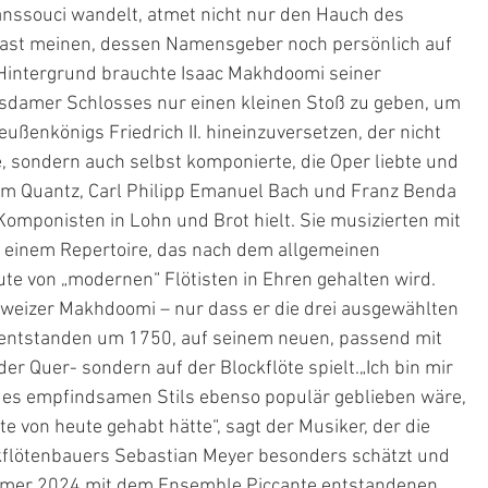
anssouci wandelt, atmet nicht nur den Hauch des 
e fast meinen, dessen Namensgeber noch persönlich auf 
 Hintergrund brauchte Isaac Makhdoomi seiner 
sdamer Schlosses nur einen kleinen Stoß zu geben, um 
ußenkönigs Friedrich II. hineinzuversetzen, der nicht 
e, sondern auch selbst komponierte, die Oper liebte und 
im Quantz, Carl Philipp Emanuel Bach und Franz Benda 
mponisten in Lohn und Brot hielt. Sie musizierten mit 
 einem Repertoire, das nach dem allgemeinen 
te von „modernen“ Flötisten in Ehren gehalten wird. 
Schweizer Makhdoomi – nur dass er die drei ausgewählten 
 entstanden um 1750, auf seinem neuen, passend mit 
er Quer- sondern auf der Blockflöte spielt.„Ich bin mir 
r des empfindsamen Stils ebenso populär geblieben wäre, 
von heute gehabt hätte“, sagt der Musiker, der die 
kflötenbauers Sebastian Meyer besonders schätzt und 
mmer 2024 mit dem Ensemble Piccante entstandenen 