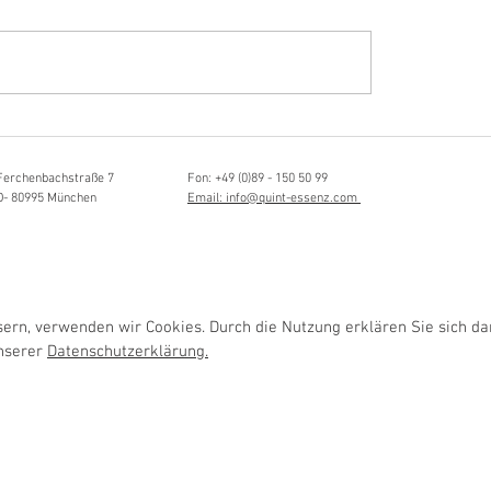
Hörvergnügen ersten 
ttistin, Tonmeisterin,
ängerin
Ferchenbachstraße 7
Fon: +49 (0)89 - 150 50 99
D- 80995 München
Email: info@quint-essenz.com
rn, verwenden wir Cookies. Durch die Nutzung erklären Sie sich da
unserer
Datenschutzerklärung.