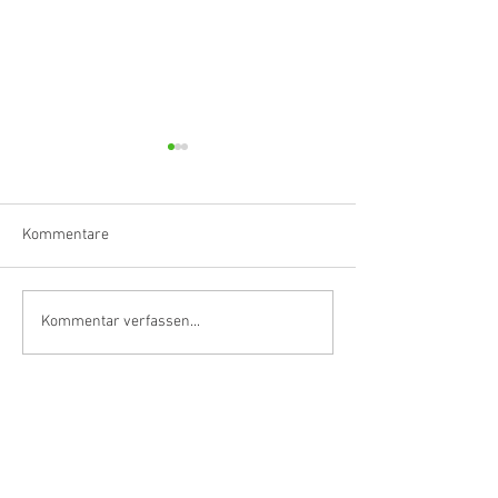
Kommentare
Klarinettistin, Tonmeisterin,
Hörvergnügen er
Kommentar verfassen...
Grenzgängerin
Ranges