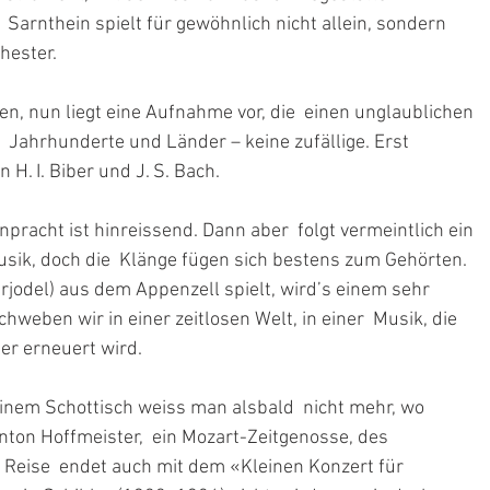
 Sarnthein spielt für gewöhnlich nicht allein, sondern 
hester.
en, nun liegt eine Aufnahme vor, die  einen unglaublichen 
e  Jahrhunderte und Länder – keine zufällige. Erst 
 H. I. Biber und J. S. Bach.
pracht ist hinreissend. Dann aber  folgt vermeintlich ein 
ik, doch die  Klänge fügen sich bestens zum Gehörten. 
rjodel) aus dem Appenzell spielt, wird’s einem sehr 
weben wir in einer zeitlosen Welt, in einer  Musik, die 
er erneuert wird. 
einem Schottisch weiss man alsbald  nicht mehr, wo 
nton Hoffmeister,  ein Mozart-Zeitgenosse, des 
Reise  endet auch mit dem «Kleinen Konzert für 