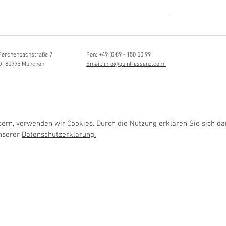
Hörvergnügen ersten 
sia Schmidlin:
ttistin, Tonmeisterin,
lische Grenzgängerin
Ferchenbachstraße 7
Fon: +49 (0)89 - 150 50 99
D- 80995 München
Email: info@quint-essenz.com
rn, verwenden wir Cookies. Durch die Nutzung erklären Sie sich da
unserer
Datenschutzerklärung.