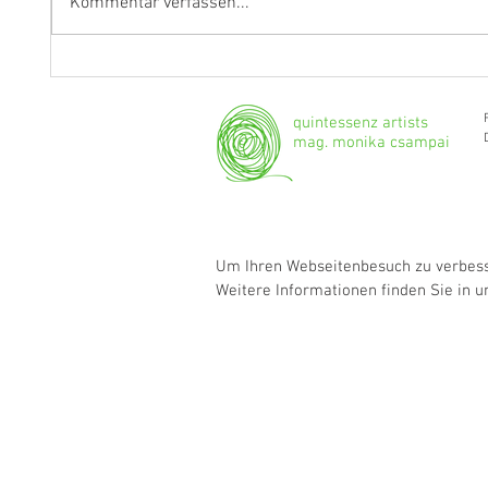
Kommentar verfassen...
Fragen an Thomas Albertus
Anasta
Irnberger
Klarine
musika
quintessenz artists
mag. monika csampai
Um Ihren Webseitenbesuch zu verbesse
Weitere Informationen finden Sie in 