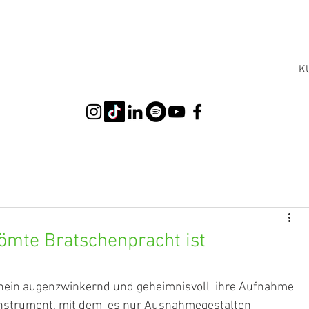
K
römte Bratschenpracht ist
rnthein augenzwinkernd und geheimnisvoll  ihre Aufnahme 
 Instrument, mit dem  es nur Ausnahmegestalten 