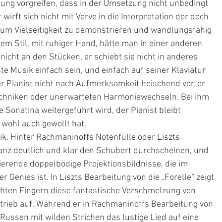
tung vorgreifen, dass in der Umsetzung nicht unbedingt 
wirft sich nicht mit Verve in die Interpretation der doch 
 um Vielseitigkeit zu demonstrieren und wandlungsfähig 
enem Stil, mit ruhiger Hand, hätte man in einer anderen 
nicht an den Stücken, er schiebt sie nicht in anderes 
te Musik einfach sein, und einfach auf seiner Klaviatur 
r Pianist nicht nach Aufmerksamkeit heischend vor, er 
techniken oder unerwarteten Harmoniewechseln. Bei ihm 
Sonatina weitergeführt wird, der Pianist bleibt 
 wohl auch gewollt hat.
tik. Hinter Rachmaninoffs Notenfülle oder Liszts 
nz deutlich und klar den Schubert durchscheinen, und 
ierende doppelbödige Projektionsbildnisse, die im 
 Genies ist. In Liszts Bearbeitung von die „Forelle“ zeigt 
ichten Fingern diese fantastische Verschmelzung von 
ltrieb auf. Während er in Rachmaninoffs Bearbeitung von 
Russen mit wilden Strichen das lustige Lied auf eine 