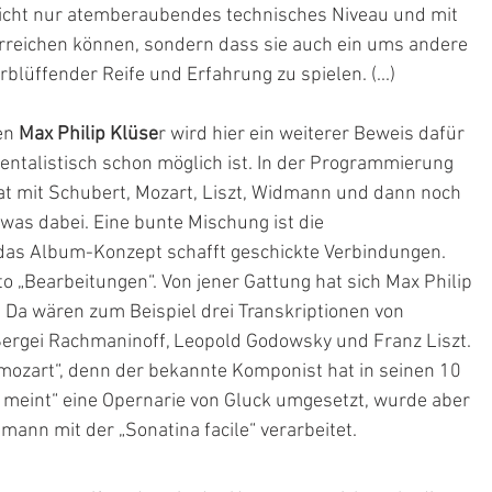
nicht nur atemberaubendes technisches Niveau und mit 
rreichen können, sondern dass sie auch ein ums andere 
blüffender Reife und Erfahrung zu spielen. (...) 
en 
Max Philip Klüse
r
 wird hier ein weiterer Beweis dafür 
entalistisch schon möglich ist. In der Programmierung 
at mit Schubert, Mozart, Liszt, Widmann und dann noch 
twas dabei. Eine bunte Mischung ist die 
das Album-Konzept schafft geschickte Verbindungen. 
o „Bearbeitungen“. Von jener Gattung hat sich Max Philip 
 Da wären zum Beispiel drei Transkriptionen von 
 Sergei Rachmaninoff, Leopold Godowsky und Franz Liszt. 
mozart“, denn der bekannte Komponist hat in seinen 10 
meint“ eine Opernarie von Gluck umgesetzt, wurde aber 
ann mit der „Sonatina facile“ verarbeitet.