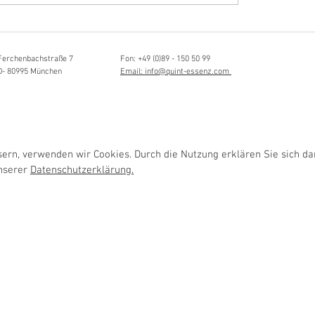
Hörvergnügen ersten 
sia Schmidlin:
ttistin, Tonmeisterin,
lische Grenzgängerin
Ferchenbachstraße 7
Fon: +49 (0)89 - 150 50 99
D- 80995 München
Email: info@quint-essenz.com
rn, verwenden wir Cookies. Durch die Nutzung erklären Sie sich da
unserer
Datenschutzerklärung.