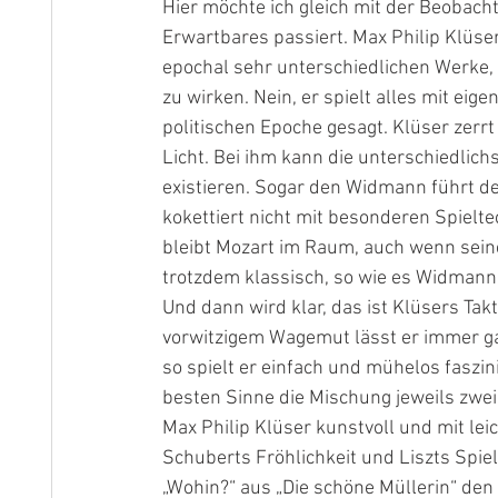
Hier möchte ich gleich mit der Beobach
Erwartbares passiert. Max Philip Klüser 
epochal sehr unterschiedlichen Werke,
zu wirken. Nein, er spielt alles mit eig
politischen Epoche gesagt. Klüser zerrt 
Licht. Bei ihm kann die unterschiedlichs
existieren. Sogar den Widmann führt de
kokettiert nicht mit besonderen Spiel
bleibt Mozart im Raum, auch wenn seine 
trotzdem klassisch, so wie es 
Widmann
Und dann wird klar, das ist Klüsers Tak
vorwitzigem Wagemut lässt er immer ga
so spielt er einfach und mühelos faszin
besten Sinne die Mischung jeweils zweier
Max Philip Klüser kunstvoll und mit le
Schuberts Fröhlichkeit und Liszts Spie
„Wohin?“ aus „Die schöne Müllerin“ den 