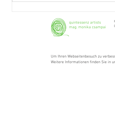
Fragen an Thomas Albertus
Anasta
Irnberger
Klarine
musika
quintessenz artists
mag. monika csampai
Um Ihren Webseitenbesuch zu verbesse
Weitere Informationen finden Sie in 