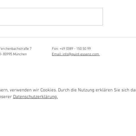
Hörvergnügen ersten 
ttistin, Tonmeisterin,
ängerin
Ferchenbachstraße 7
Fon: +49 (0)89 - 150 50 99
D- 80995 München
Email: info@quint-essenz.com
rn, verwenden wir Cookies. Durch die Nutzung erklären Sie sich da
unserer
Datenschutzerklärung.