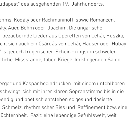
Budapest" des ausgehenden 19.  Jahrhunderts. 
rahms, Kodály oder Rachmaninoff  sowie Romanzen, 
ky, Auer, Bohm oder  Joachim. Die ungarische 
  bezaubernde Lieder aus Operetten von Lehár, Huszka, 
ht sich auch ein Csárdás von Lehár, Hauser oder Hubay  
" ist jedoch trügerischer  Schein - ringsum schwelen 
tliche  Missstände, toben Kriege. Im klingenden Salon 
. 
nberger und Kaspar beeindrucken  mit einem unfehlbaren 
 schwingt  sich mit ihrer klaren Sopranstimme bis in die 
endig und poetisch entstehen so gesund dosierte  
Schmelz, rhythmischer Biss und  Raffinement bzw. eine 
hternheit.  Fazit: eine lebendige Gefühlswelt, weit 