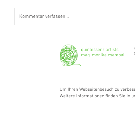
Kommentar verfassen...
"Ich werde weiterhin Geige und
Klarine
Bratsche spielen."
Grenzg
quintessenz artists
mag. monika csampai
Um Ihren Webseitenbesuch zu verbesse
Weitere Informationen finden Sie in 