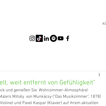
K
lt, weit entfernt von Gefühligkeit"
urück und genießen Sie  Wohnzimmer-Atmosphäre! 
alers Mihály  von Munkácsy ("Das Musikzimmer", 1878) 
ioline) und Pavel Kaspar (Klavier) auf ihrem aktuellen 