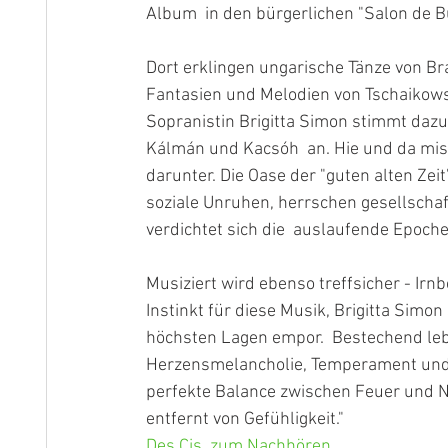
Album  in den bürgerlichen "Salon de 
Dort erklingen ungarische Tänze von B
Fantasien und Melodien von Tschaikows
Sopranistin Brigitta Simon stimmt dazu
Kálmán und Kacsóh  an. Hie und da misc
darunter. Die Oase der "guten alten Zeit
soziale Unruhen, herrschen gesellschaf
verdichtet sich die  auslaufende Epoche
Musiziert wird ebenso treffsicher - Ir
Instinkt für diese Musik, Brigitta Simon
höchsten Lagen empor.  Bestechend leb
Herzensmelancholie, Temperament und 
perfekte Balance zwischen Feuer und Nüc
entfernt von Gefühligkeit."
Des Cis, zum Nachhören