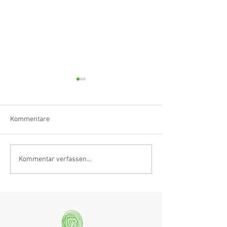
Kommentare
Klarinettistin, Tonmeisterin,
Hörvergnügen er
Kommentar verfassen...
Grenzgängerin
Ranges