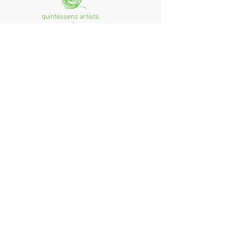
quintessenz artists
mag. monika csampai
Ferchenbachstraße 7
Fon: +49 (0)89 - 150 50 99
D- 80995 München
Email: info@quint-essenz.com
© 2017 Quintessenz
Impressum
Um Ihren Webseitenbesuch zu verbessern,
verwenden wir Cookies. Durch die Nutzung
erklären Sie sich damit einverstanden.
Weitere Informationen finden Sie in unserer
Datenschutzerklärung.