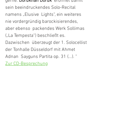
gerne.
 Dorukhan Doruk
  eröffnet damit 
sein beeindruckendes Solo-Recital 
namens „Elusive  Lights“, ein weiteres 
nie vordergründig barockisierendes, 
aber ebenso  packendes Werk Sollimas 
(„La Tempesta“) beschließt es. 
Dazwischen  überzeugt der 1. Solocellist 
der Tonhalle Düsseldorf mit Ahmet 
Adnan  Sayguns Partita op. 31 (...). " 
Zur CD-Besprechung