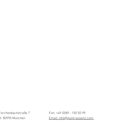
Ferchenbachstraße 7
Fon: +49 (0)89 - 150 50 99
D- 80995 München
Email: info@quint-essenz.com