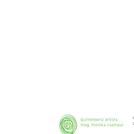
quintessenz artists
mag. monika csampai