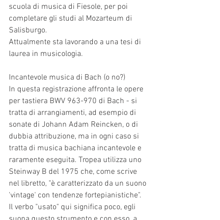
scuola di musica di Fiesole, per poi 
completare gli studi al Mozarteum di 
Salisburgo.
Attualmente sta lavorando a una tesi di 
laurea in musicologia.
Incantevole musica di Bach (o no?)
In questa registrazione affronta le opere 
per tastiera BWV 963-970 di Bach - si 
tratta di arrangiamenti, ad esempio di 
sonate di Johann Adam Reincken, o di 
dubbia attribuzione, ma in ogni caso si 
tratta di musica bachiana incantevole e 
raramente eseguita. Tropea utilizza uno 
Steinway B del 1975 che, come scrive 
nel libretto, "è caratterizzato da un suono 
'vintage' con tendenze fortepianistiche". 
Il verbo "usato" qui significa poco, egli 
suona questo strumento e con esso, a 