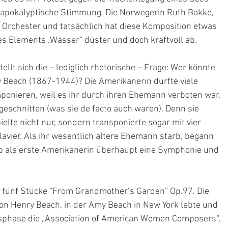
t apokalyptische Stimmung. Die Norwegerin Ruth Bakke, 
 Orchester und tatsächlich hat diese Komposition etwas 
s Elements „Wasser“ düster und doch kraftvoll ab.
llt sich die – lediglich rhetorische – Frage: Wer könnte 
 Beach (1867-1944)? Die Amerikanerin durfte viele 
onieren, weil es ihr durch ihren Ehemann verboten war. 
geschnitten (was sie de facto auch waren). Denn sie 
elte nicht nur, sondern transponierte sogar mit vier 
avier. Als ihr wesentlich ältere Ehemann starb, begann 
b als erste Amerikanerin überhaupt eine Symphonie und 
e fünf Stücke “From Grandmother’s Garden” Op.97. Die 
von Henry Beach, in der Amy Beach in New York lebte und 
nsphase die „Association of American Women Composers“, 