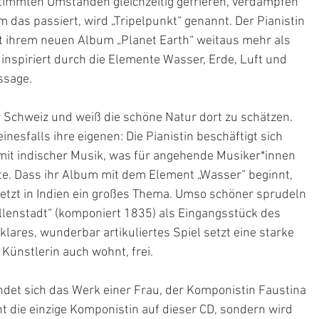
immten Umständen gleichzeitig gefrieren, verdampfen 
m das passiert, wird „Tripelpunkt“ genannt. Der Pianistin 
it ihrem neuen Album „Planet Earth“ weitaus mehr als 
inspiriert durch die Elemente Wasser, Erde, Luft und 
ssage.
r Schweiz und weiß die schöne Natur dort zu schätzen. 
nesfalls ihre eigenen: Die Pianistin beschäftigt sich 
 mit indischer Musik, was für angehende Musiker*innen 
e. Dass ihr Album mit dem Element „Wasser“ beginnt, 
uletzt in Indien ein großes Thema. Umso schöner sprudeln 
allenstadt“ (komponiert 1835) als Eingangsstück des 
ares, wunderbar artikuliertes Spiel setzt eine starke 
Künstlerin auch wohnt, frei.
indet sich das Werk einer Frau, der Komponistin Faustina 
t die einzige Komponistin auf dieser CD, sondern wird 