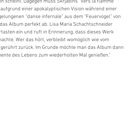
en scheint. Dagegen muss Skrjabins “Vers la flamme” 
h aufgrund einer apokalyptischen Vision während einer 
 gelungenen “danse infernale” aus dem “Feuervogel” von 
 das Album perfekt ab. Lisa Maria Schachtschneider 
ertasten ein und ruft in Erinnerung, dass dieses Werk 
achte. Wer das hört, verbleibt womöglich wie vom 
 – gerührt zurück. Im Grunde möchte man das Album dann 
mente des Lebens zum wiederholten Mal genießen."