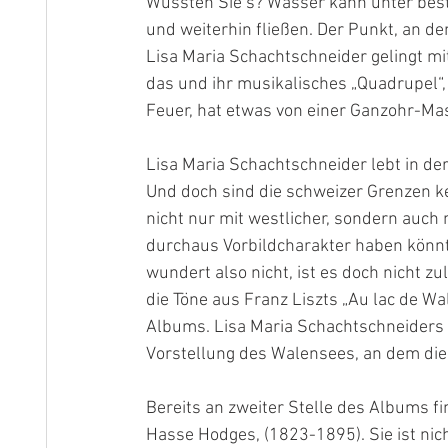
Wussten Sie‘s? Wasser kann unter best
und weiterhin fließen. Der Punkt, an de
Lisa Maria Schachtschneider
gelingt m
das und ihr musikalisches „Quadrupel“, 
Feuer, hat etwas von einer Ganzohr-Ma
Lisa Maria Schachtschneider lebt in de
Und doch sind die schweizer Grenzen kei
nicht nur mit westlicher, sondern auch
durchaus Vorbildcharakter haben könnt
wundert also nicht, ist es doch nicht z
die Töne aus Franz Liszts „Au lac de W
Albums. Lisa Maria Schachtschneiders kl
Vorstellung des Walensees, an dem die 
Bereits an zweiter Stelle des Albums f
Hasse Hodges, (1823-1895). Sie ist nich