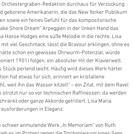
er Orchestergraben-Redaktion durchaus für Verzückung 
nd geborene Amerikanerin, die das New Yorker Publikum 
en sowie ein feines Gefühl für das kompositorische 
ake Shore Dream” Arpeggien in der linken Hand das 
a Hasse Hodges eine süße Melodie in die rechte. Lisa 
mit viel Geschmack, lässt die Bravour erklingen, ohne es 
 hätte schon ein gewisses Ohrwurm-Potenzial, würde 
niert 1901) folgen, ein absoluter Hit der Klavierwelt. 
Stück perlend leicht. Häufig wird dieses Werk härter 
ion hat etwas für sich, erinnert an kristallene 
t, weil ihn das Wasser kitzelt“ – ein Zitat, mit dem Ravel 
k strotzt nur so vor technischen Raffinessen: da werden 
hränkt oder ganze Akkorde getrillert. Lisa Maria 
rausforderungen in Eleganz.
as schwer anmutende Werk „In Memoriam“ von Ruth 
ieb es im Protest gegen die Trockenlegung eines Sees 