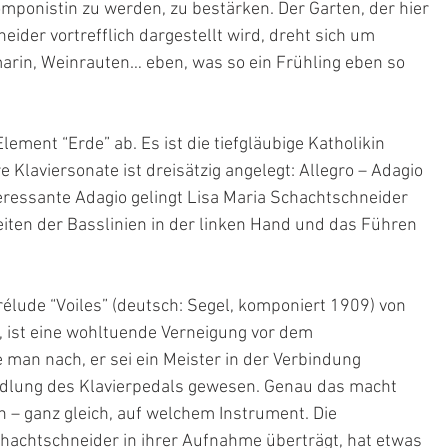
ponistin zu werden, zu bestärken. Der Garten, der hier 
ider vortrefflich dargestellt wird, dreht sich um 
rin, Weinrauten… eben, was so ein Frühling eben so 
ement “Erde” ab. Es ist die tiefgläubige Katholikin 
 Klaviersonate ist dreisätzig angelegt: Allegro – Adagio 
eressante Adagio gelingt Lisa Maria Schachtschneider 
eiten der Basslinien in der linken Hand und das Führen 
élude “Voiles” (deutsch: Segel, komponiert 1909) von 
ist eine wohltuende Verneigung vor dem 
man nach, er sei ein Meister in der Verbindung 
ndlung des Klavierpedals gewesen. Genau das macht 
n – ganz gleich, auf welchem Instrument. Die 
chachtschneider in ihrer Aufnahme überträgt, hat etwas 