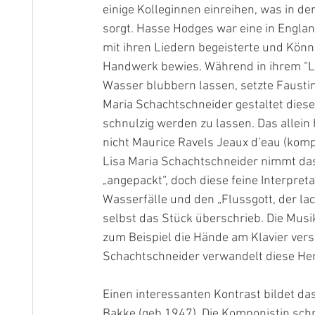
einige Kolleginnen einreihen, was in d
sorgt. Hasse Hodges war eine in Engla
mit ihren Liedern begeisterte und Könn
Handwerk bewies. Während in ihrem “L
Wasser blubbern lassen, setzte Faustin
Maria Schachtschneider gestaltet diese 
schnulzig werden zu lassen. Das allein
nic
ht 
Maurice Ravels
 Jeaux d’eau (kompo
Lisa Maria Schachtschneider nimmt das 
„angepackt“, doch diese feine Interpretat
Wasserfälle und den „Flussgott, der lach
selbst das Stück überschrieb. Die Musi
zum Beispiel die Hände am Klavier versc
Schachtschneider verwandelt diese He
Einen interessanten Kontrast bildet d
Bakke (geb.1947). Die Komponistin schr