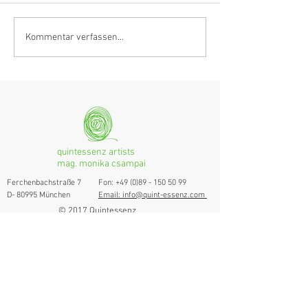
Anastasia Schmidlin:
Hörvergnügen er
Kommentar verfassen...
Klarinettistin, Tonmeisterin,
Ranges
musikalische
Grenzgängerin
quintessenz artists
mag. monika csampai
Ferchenbachstraße 7
Fon: +49 (0)89 - 150 50 99
D- 80995 München
Email: info@quint-essenz.com
© 2017 Quintessenz
Impressum
Um Ihren Webseitenbesuch zu verbessern,
verwenden wir Cookies. Durch die Nutzung
erklären Sie sich damit einverstanden.
Weitere Informationen finden Sie in unserer