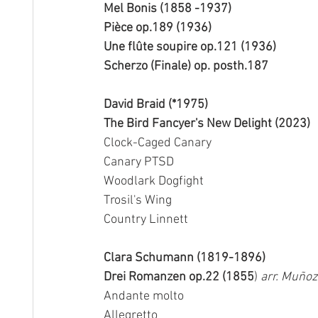
Mel Bonis (1858 -1937)
Pièce op.189 (1936)
Une flûte soupire op.121 (1936)
Scherzo (Finale) op. posth.187
David Braid (*1975)
The Bird Fancyer's New Delight (2023)
Clock-Caged Canary
Canary PTSD
Woodlark Dogfight
Trosil's Wing
Country Linnett
Clara Schumann (1819-1896)
Drei Romanzen op.22 (1855
) 
arr. Muñoz
Andante molto
Allegretto