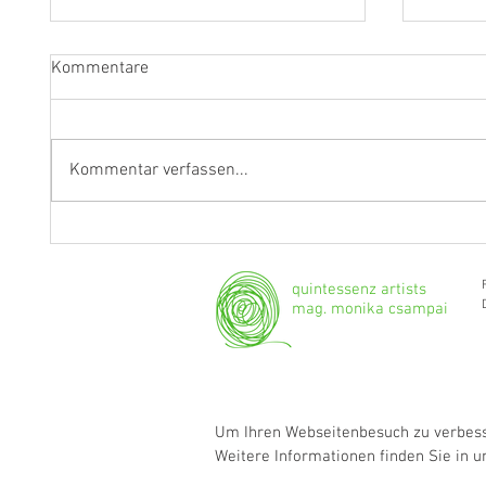
Kommentare
Kommentar verfassen...
"Ich werde weiterhin Geige und
Klarine
Bratsche spielen."
Grenzg
quintessenz artists
mag. monika csampai
Um Ihren Webseitenbesuch zu verbesse
Weitere Informationen finden Sie in 