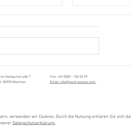
Hörvergnügen ersten 
ttistin, Tonmeisterin,
ängerin
Ferchenbachstraße 7
Fon: +49 (0)89 - 150 50 99
D- 80995 München
Email: info@quint-essenz.com
rn, verwenden wir Cookies. Durch die Nutzung erklären Sie sich da
unserer
Datenschutzerklärung.