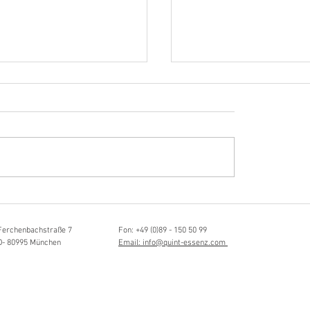
Hörvergnügen ersten 
sia Schmidlin:
ttistin, Tonmeisterin,
lische Grenzgängerin
Ferchenbachstraße 7
Fon: +49 (0)89 - 150 50 99
D- 80995 München
Email: info@quint-essenz.com