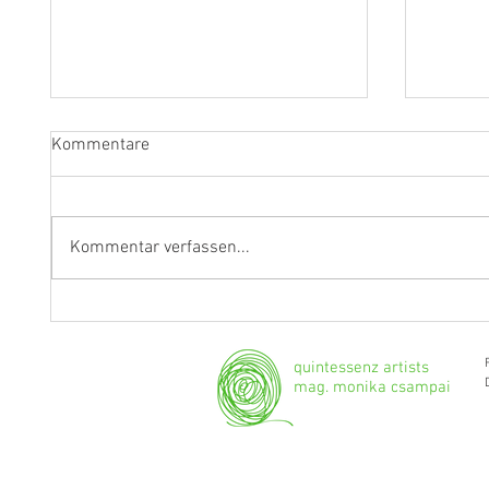
Kommentare
Kommentar verfassen...
Fragen an Thomas Albertus
Anasta
Irnberger
Klarine
musika
quintessenz artists
mag. monika csampai