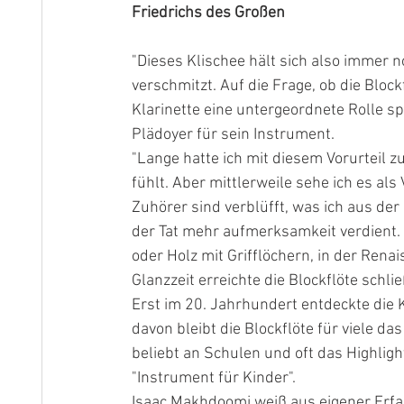
Friedrichs des Großen
"Dieses Klischee hält sich also immer 
verschmitzt. Auf die Frage, ob die Bloc
Klarinette eine untergeordnete Rolle spi
Plädoyer für sein Instrument.
"Lange hatte ich mit diesem Vorurteil zu
fühlt. Aber mittlerweile sehe ich es als
Zuhörer sind verblüfft, was ich aus de
der Tat mehr aufmerksamkeit verdient. B
oder Holz mit Grifflöchern, in der Renai
Glanzzeit erreichte die Blockflöte schl
Erst im 20. Jahrhundert entdeckte die
davon bleibt die Blockflöte für viele das
beliebt an Schulen und oft das Highlig
"Instrument für Kinder".
Isaac Makhdoomi weiß aus eigener Erfah