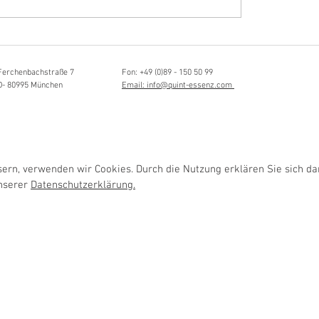
Hörvergnügen ersten 
ttistin, Tonmeisterin,
ängerin
Ferchenbachstraße 7
Fon: +49 (0)89 - 150 50 99
D- 80995 München
Email: info@quint-essenz.com
rn, verwenden wir Cookies. Durch die Nutzung erklären Sie sich da
unserer
Datenschutzerklärung.