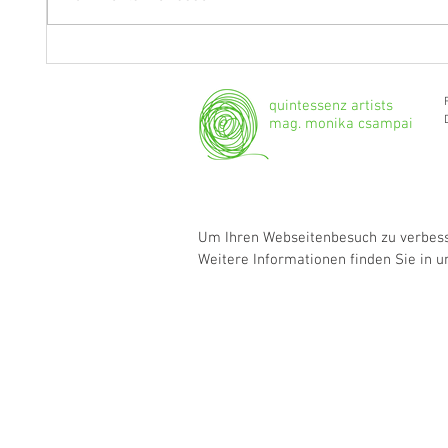
"Ich werde weiterhin Geige und
Klarine
Bratsche spielen."
Grenzg
quintessenz artists
mag. monika csampai
Um Ihren Webseitenbesuch zu verbesse
Weitere Informationen finden Sie in 