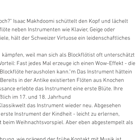
noch?" Isaac Makhdoomi schüttelt den Kopf und lächelt 
kflöte neben Instrumenten wie Klavier, Geige oder 
ele, hält der Schweizer Virtuose ein leidenschaftliches 
 kämpfen, weil man sich als Blockflötist oft unterschätzt 
 Vorteil: Fast jedes Mal erzeuge ich einen Wow-Effekt - die 
r Blockflöte herausholen kann."m Das Instrument hättein 
ereits in der Antike existierten Flöten aus Knochen 
ssance erlebte das Instrument eine erste Blüte. Ihre 
ießlich im 17. und 18. Jahrhund
 Klassikwelt das Instrument wieder neu. Abgesehen 
 erste Instrument der Kindheit - leicht zu erlernen, 
ht beim Weihnachtsvorspiel. Aber eben abgestempelt als 
rung, wie prägend der frühe Kontakt mit Musik ist.