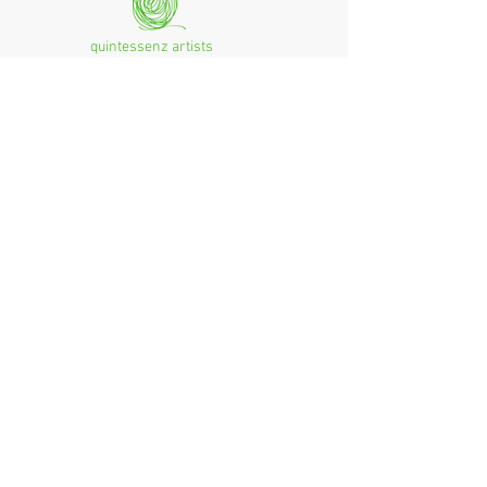
quintessenz artists
mag. monika csampai
Ferchenbachstraße 7
Fon: +49 (0)89 - 150 50 99
D- 80995 München
Email: info@quint-essenz.com
© 2017 Quintessenz
Impressum
Um Ihren Webseitenbesuch zu verbessern,
verwenden wir Cookies. Durch die Nutzung
erklären Sie sich damit einverstanden.
Weitere Informationen finden Sie in unserer
Datenschutzerklärung.