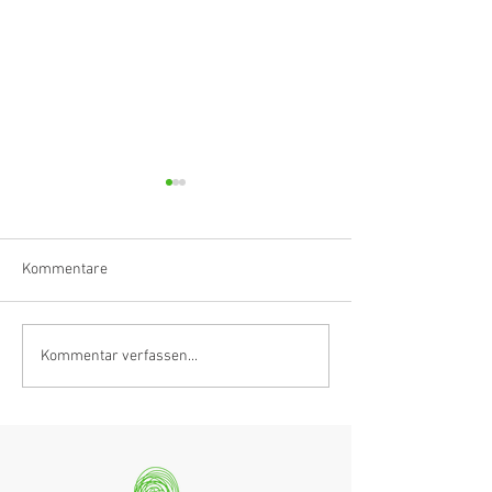
Kommentare
Klarinettistin, Tonmeisterin,
Hörvergnügen er
Kommentar verfassen...
Grenzgängerin
Ranges