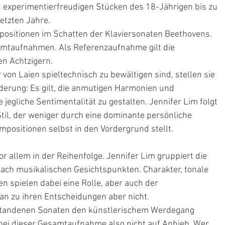
 experimentierfreudigen Stücken des 18-Jährigen bis zu 
etzten Jahre.
positionen im Schatten der Klaviersonaten Beethovens. 
samtaufnahmen. Als Referenzaufnahme gilt die 
en Achtzigern.
on Laien spieltechnisch zu bewältigen sind, stellen sie 
derung: Es gilt, die anmutigen Harmonien und 
egliche Sentimentalität zu gestalten. Jennifer Lim folgt 
til, der weniger durch eine dominante persönliche 
mpositionen selbst in den Vordergrund stellt.
or allem in der Reihenfolge. Jennifer Lim gruppiert die 
ach musikalischen Gesichtspunkten. Charakter, tonale 
n spielen dabei eine Rolle, aber auch der 
an zu ihren Entscheidungen aber nicht.
standenen Sonaten den künstlerischem Werdegang 
 bei dieser Gesamtaufnahme also nicht auf Anhieb. Wer 