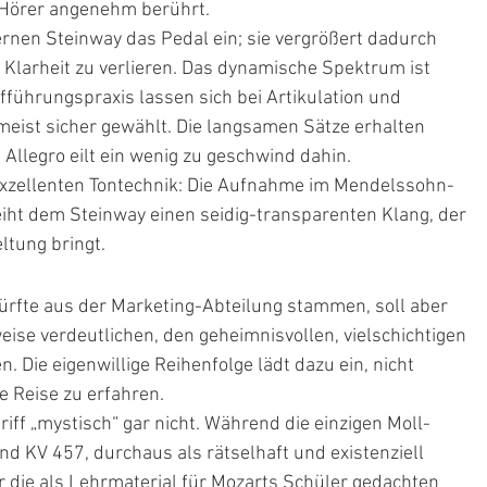
n Hörer angenehm berührt.
ernen Steinway das Pedal ein; sie vergrößert dadurch 
Klarheit zu verlieren. Das dynamische Spektrum ist 
ufführungspraxis lassen sich bei Artikulation und 
eist sicher gewählt. Die langsamen Sätze erhalten 
legro eilt ein wenig zu geschwind dahin.
 exzellenten Tontechnik: Die Aufnahme im Mendelssohn-
iht dem Steinway einen seidig-transparenten Klang, der 
ltung bringt.
dürfte aus der Marketing-Abteilung stammen, soll aber 
ise verdeutlichen, den geheimnisvollen, vielschichtigen 
 Die eigenwillige Reihenfolge lädt dazu ein, nicht 
e Reise zu erfahren.
iff „mystisch“ gar nicht. Während die einzigen Moll-
d KV 457, durchaus als rätselhaft und existenziell 
r die als Lehrmaterial für Mozarts Schüler gedachten 