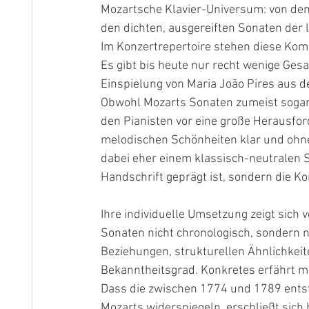
Mozartsche Klavier-Universum: von den
den dichten, ausgereiften Sonaten der l
Im Konzertrepertoire stehen diese Kom
Es gibt bis heute nur recht wenige Ge
Einspielung von Maria João Pires aus d
Obwohl Mozarts Sonaten zumeist sogar v
den Pianisten vor eine große Herausfor
melodischen Schönheiten klar und ohne j
dabei eher einem klassisch-neutralen S
Handschrift geprägt ist, sondern die Ko
Ihre individuelle Umsetzung zeigt sich v
Sonaten nicht chronologisch, sondern n
Beziehungen, strukturellen Ähnlichkeite
Bekanntheitsgrad. Konkretes erfährt m
Dass die zwischen 1774 und 1789 ent
Mozarts widerspiegeln, erschließt sich