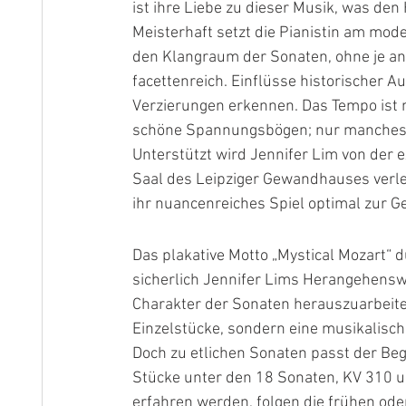
ist ihre Liebe zu dieser Musik, was de
Meisterhaft setzt die Pianistin am mod
den Klangraum der Sonaten, ohne je an 
facettenreich. Einflüsse historischer A
Verzierungen erkennen. Das Tempo ist m
schöne Spannungsbögen; nur manches Al
Unterstützt wird Jennifer Lim von der
Saal des Leipziger Gewandhauses verle
ihr nuancenreiches Spiel optimal zur Ge
Das plakative Motto „Mystical Mozart“ 
sicherlich Jennifer Lims Herangehenswe
Charakter der Sonaten herauszuarbeiten.
Einzelstücke, sondern eine musikalisch
Doch zu etlichen Sonaten passt der Begr
Stücke unter den 18 Sonaten, KV 310 un
erfahren werden, folgen die frühen ode