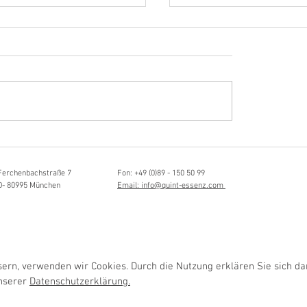
Hörvergnügen ersten 
ttistin, Tonmeisterin,
ängerin
Ferchenbachstraße 7
Fon: +49 (0)89 - 150 50 99
D- 80995 München
Email: info@quint-essenz.com
rn, verwenden wir Cookies. Durch die Nutzung erklären Sie sich da
unserer
Datenschutzerklärung.