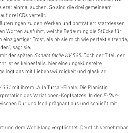
 erst einmal suchen. So sind die drei gemeinsam 
uf drei CDs verteilt.
rläuterungen zu den Werken und porträtiert stattdessen 
chen Worten ausführt, welche Bedeutung die Stücke für 
 einzigartiger Trost, als ob sie mich wie perfekt sitzende, 
n“, sagt sie.
mit der späten 
Sonata facile KV 545
. Doch der Titel, der 
t ist es keinesfalls, hier eine ungekünstelte 
gelingt das mit Liebenswürdigkeit und glasklar 
V 331
 mit ihrem „Alla Turca“-Finale. Die Pianistin 
rpretation des Variationen-Kopfsatzes. In der 
F-Dur-
 zwischen Dur und Moll prägnant aus und schließt mit 
.
zart und dem Wohlklang verpflichtet. Deutlich vernehmbar 