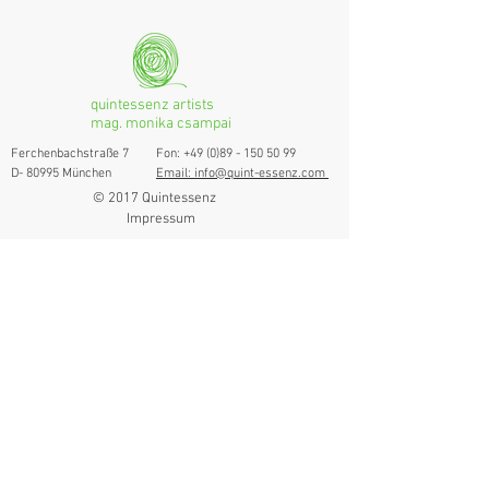
quintessenz artists
mag. monika csampai
Ferchenbachstraße 7
Fon: +49 (0)89 - 150 50 99
D- 80995 München
Email: info@quint-essenz.com
© 2017 Quintessenz
Impressum
Um Ihren Webseitenbesuch zu verbessern,
verwenden wir Cookies. Durch die Nutzung
erklären Sie sich damit einverstanden.
Weitere Informationen finden Sie in unserer
Datenschutzerklärung.