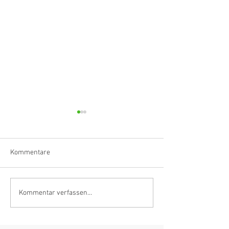
Kommentare
Klarinettistin, Tonmeisterin,
Hörvergnügen er
Kommentar verfassen...
Grenzgängerin
Ranges