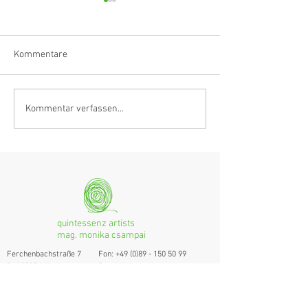
Kommentare
Klarinettistin, Tonmeisterin,
Hörvergnügen er
Kommentar verfassen...
Grenzgängerin
Ranges
quintessenz artists
mag. monika csampai
Ferchenbachstraße 7
Fon: +49 (0)89 - 150 50 99
D- 80995 München
Email: info@quint-essenz.com
© 2017 Quintessenz
Impressum