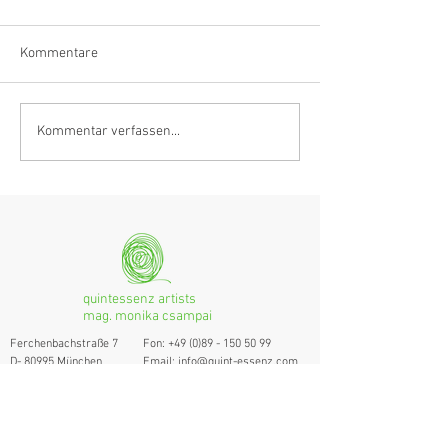
Kommentare
Anastasia Schmidlin:
Hörvergnügen er
Kommentar verfassen...
Klarinettistin, Tonmeisterin,
Ranges
musikalische
Grenzgängerin
quintessenz artists
mag. monika csampai
Ferchenbachstraße 7
Fon: +49 (0)89 - 150 50 99
D- 80995 München
Email: info@quint-essenz.com
© 2017 Quintessenz
Impressum