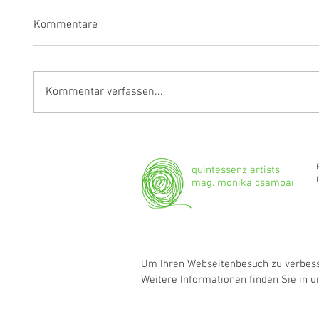
Kommentare
Kommentar verfassen...
Fragen an Thomas Albertus
Anasta
Irnberger
Klarine
musika
quintessenz artists
mag. monika csampai
Um Ihren Webseitenbesuch zu verbesse
Weitere Informationen finden Sie in 