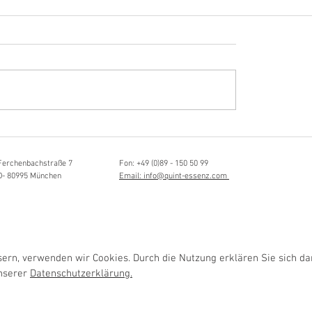
Hörvergnügen ersten 
sia Schmidlin:
ttistin, Tonmeisterin,
lische Grenzgängerin
Ferchenbachstraße 7
Fon: +49 (0)89 - 150 50 99
D- 80995 München
Email: info@quint-essenz.com
rn, verwenden wir Cookies. Durch die Nutzung erklären Sie sich da
unserer
Datenschutzerklärung.