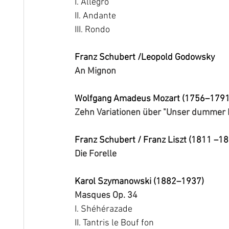
I. Allegro
II. Andante
III. Rondo
Franz Schubert /Leopold Godowsky
An Mignon
Wolfgang Amadeus Mozart (1756–1791
Zehn Variationen über "Unser dummer 
Franz Schubert / Franz Liszt (1811 –1
Die Forelle
Karol Szymanowski (1882–1937)
Masques Op. 34
I. Shéhérazade
II. Tantris le Bouf fon