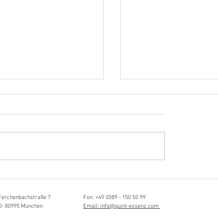
Hörvergnügen ersten 
sia Schmidlin:
ttistin, Tonmeisterin,
lische Grenzgängerin
Ferchenbachstraße 7
Fon: +49 (0)89 - 150 50 99
D- 80995 München
Email: info@quint-essenz.com