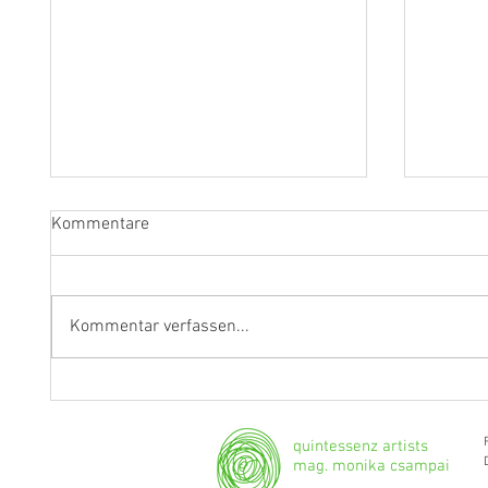
Kommentare
Kommentar verfassen...
Fragen an Thomas Albertus
Anasta
Irnberger
Klarine
musika
quintessenz artists
mag. monika csampai