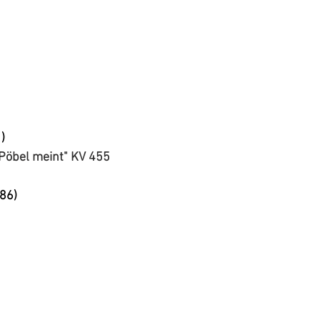
)
Pöbel meint" KV 455
886)