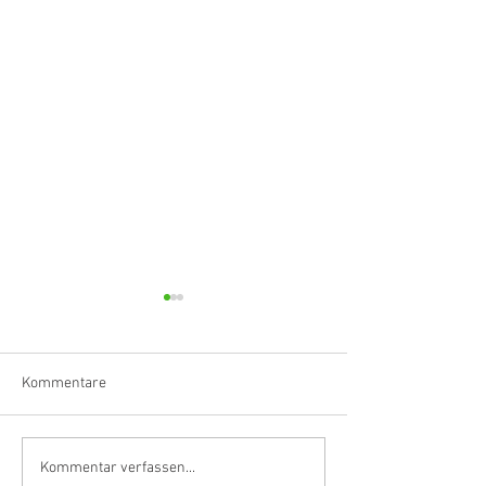
Kommentare
Klarinettistin, Tonmeisterin,
Hörvergnügen er
Kommentar verfassen...