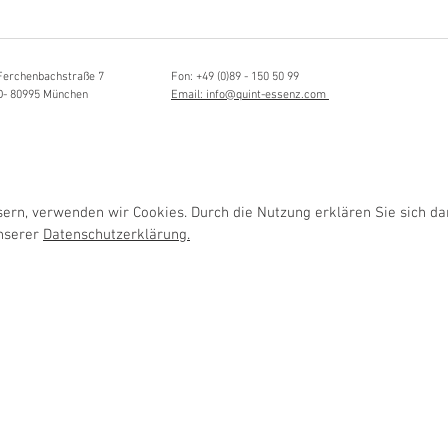
Hörvergnügen ersten 
ttistin, Tonmeisterin,
ängerin
Ferchenbachstraße 7
Fon: +49 (0)89 - 150 50 99
D- 80995 München
Email: info@quint-essenz.com
rn, verwenden wir Cookies. Durch die Nutzung erklären Sie sich da
unserer
Datenschutzerklärung.