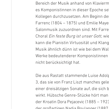
Bereich der Musik anhand von Klaviermu
es Komponistinnen in dieser Epoche se
Kollegen durchzusetzen. Am Beginn de
Farrenc (1804 – 1875) und Emilie Mayer 
Salonmusik zuzuordnen sind. Mit Farre
Choral 
Ein feste Burg ist unser Gott
, wi
kann die Pianistin Virtuosität und Klan
Musik ähnlich dünn ist wie bei dem Wal
Werke bedeutenderer Komponistinnen a
nicht berücksichtigt hat.
Die aus Rastatt stammende Luise Adolph
3, das sie von Franz Liszt manches gel
einer dreisätzigen Sonate auf, die sich 
wirkt. Hübsche Genre-Stücke hört man
der Kroatin Dora Pejacevic (1885 – 192
der großartigen Nadia Boulanger (1887 –