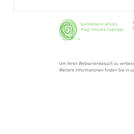
"Ich werde weiterhin Geige und
Klarine
Bratsche spielen."
Grenzg
quintessenz artists
mag. monika csampai
Um Ihren Webseitenbesuch zu verbesse
Weitere Informationen finden Sie in 