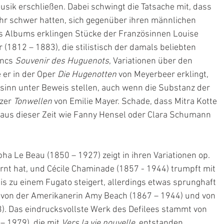
sik erschließen. Dabei schwingt die Tatsache mit, dass 
hr schwer hatten, sich gegenüber ihren männlichen 
s Albums erklingen Stücke der Französinnen Louise 
(1812 – 1883), die stilistisch der damals beliebten 
ncs 
Souvenir des Huguenots
, Variationen über den 
e er in der Oper 
Die Hugenotten
 von Meyerbeer erklingt, 
gsinn unter Beweis stellen, auch wenn die Substanz der 
zer 
Tonwellen
 von Emilie Mayer. Schade, dass Mitra Kotte 
us dieser Zeit wie Fanny Hensel oder Clara Schumann 
a Le Beau (1850 – 1927) zeigt in ihren Variationen op. 
ernt hat, und Cécile Chaminade (1857 - 1944) trumpft mit 
bis zu einem Fugato steigert, allerdings etwas sprunghaft 
 von der Amerikanerin Amy Beach (1867 – 1944) und von 
3). Das eindrucksvollste Werk des Defilees stammt von 
 1979), die mit 
Vers la vie nouvelle
, entstanden 