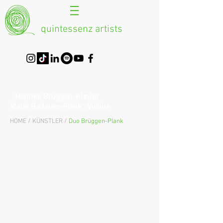
quintessenz artists
Henrike Brüggen, Klavier
Marie Radauer-Plank , Violine
HOME /
KÜNSTLER /
Duo Brüggen-Plank