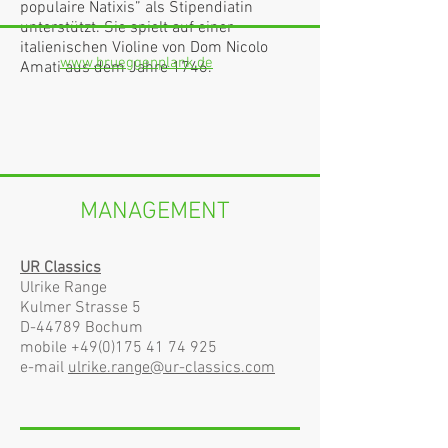
populaire Natixis” als Stipendiatin
unterstützt. Sie spielt auf einer
italienischen Violine von Dom Nicolo
www.brueggenplank.de
Amati aus dem Jahre 1746.
MANAGEMENT
UR Classics
Ulrike Range
Kulmer Strasse 5
D-44789 Bochum
mobile
+49(0)175 41 74 925
e-mail
ulrike.range@ur-classics.com