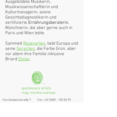
Ausgebildete Musikerin,
Musikwissenschaftlerin und
Kulturmanagerin, sowie
Gesichtsdiagnostikerin und
zertifizierte
Ernährungsberaterin.
Münchnerin, die aber gerne auch in
Paris und Wien lebte.
Sammelt
Rosenarten
, l
ie
bt Europa und
seine
Sprachen
, die Farbe Grün, aber
vor allem ihre Familie inklusive
Briard
Eloïse
.
quintessenz artists
mag. monika csampai
Ferchenbachstraße 7
Fon: +49 (0)89 - 150 50 99
D- 80995 München
Email: info@quint-essenz.com
© 2017 Quintessenz
Impressum