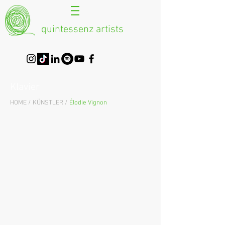
quintessenz artists
Klavier
HOME /
KÜNSTLER /
Élodie Vignon