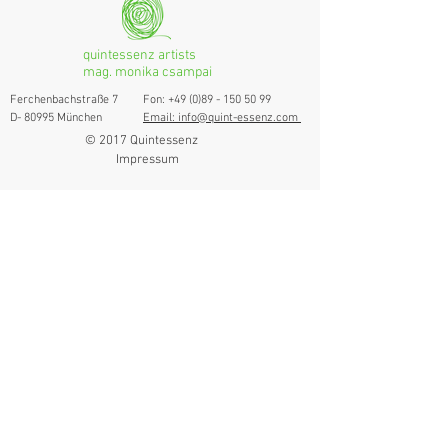
quintessenz artists
mag. monika csampai
Ferchenbachstraße 7
Fon: +49 (0)89 - 150 50 99
D- 80995 München
Email: info@quint-essenz.com
© 2017 Quintessenz
Impressum
Um Ihren Webseitenbesuch zu verbessern,
verwenden wir Cookies. Durch die Nutzung
erklären Sie sich damit einverstanden.
Weitere Informationen finden Sie in unserer
Datenschutzerklärung.