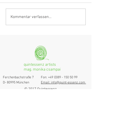
Klarinettistin, Tonmeisterin,
Hörvergnügen er
Kommentar verfassen...
Grenzgängerin
Ranges
quintessenz artists
mag. monika csampai
Ferchenbachstraße 7
Fon: +49 (0)89 - 150 50 99
D- 80995 München
Email: info@quint-essenz.com
© 2017 Quintessenz
Impressum
Um Ihren Webseitenbesuch zu verbessern,
verwenden wir Cookies. Durch die Nutzung
erklären Sie sich damit einverstanden.
Weitere Informationen finden Sie in unserer