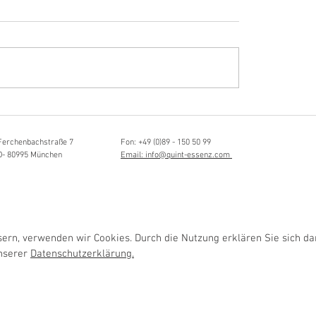
Hörvergnügen ersten 
ttistin, Tonmeisterin,
ängerin
Ferchenbachstraße 7
Fon: +49 (0)89 - 150 50 99
D- 80995 München
Email: info@quint-essenz.com
rn, verwenden wir Cookies. Durch die Nutzung erklären Sie sich da
unserer
Datenschutzerklärung.