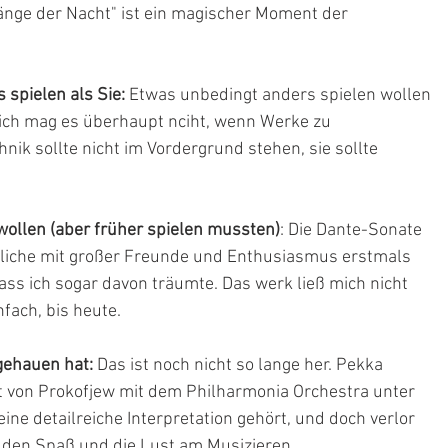
nge der Nacht" ist ein magischer Moment der 
 spielen als Sie: 
Etwas unbedingt anders spielen wollen 
d ich mag es überhaupt nciht, wenn Werke zu 
ik sollte nicht im Vordergrund stehen, sie sollte 
 wollen (aber früher spielen mussten)
: Die Dante-Sonate 
ndliche mit großer Freunde und Enthusiasmus erstmals 
 dass ich sogar davon träumte. Das werk ließ mich nicht 
fach, bis heute.
gehauen hat:
 Das ist noch nicht so lange her. Pekka 
rt von Prokofjew mit dem Philharmonia Orchestra unter 
ine detailreiche Interpretation gehört, und doch verlor 
 den Spaß und die Lust am Musizieren.