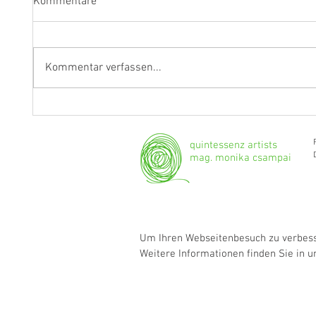
Kommentare
Kommentar verfassen...
"Ich werde weiterhin Geige und
Klarine
Bratsche spielen."
Grenzg
quintessenz artists
mag. monika csampai
Um Ihren Webseitenbesuch zu verbesse
Weitere Informationen finden Sie in 