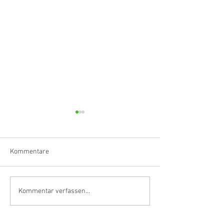
Kommentare
Klarinettistin, Tonmeisterin,
Hörvergnügen er
Kommentar verfassen...
Grenzgängerin
Ranges