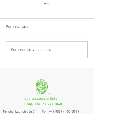
Kommentare
Klarinettistin, Tonmeisterin,
Hörvergnügen er
Kommentar verfassen...
Grenzgängerin
Ranges
quintessenz artists
mag. monika csampai
Ferchenbachstraße 7
Fon: +49 (0)89 - 150 50 99
D- 80995 München
Email: info@quint-essenz.com
© 2017 Quintessenz
Impressum