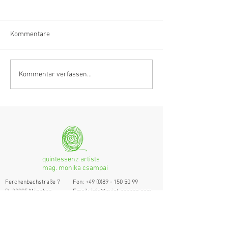
Kommentare
Anastasia Schmidlin:
Hörvergnügen er
Kommentar verfassen...
Klarinettistin, Tonmeisterin,
Ranges
musikalische
Grenzgängerin
quintessenz artists
mag. monika csampai
Ferchenbachstraße 7
Fon: +49 (0)89 - 150 50 99
D- 80995 München
Email: info@quint-essenz.com
© 2017 Quintessenz
Impressum