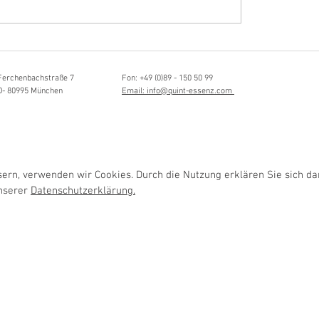
Hörvergnügen ersten 
ttistin, Tonmeisterin,
ängerin
Ferchenbachstraße 7
Fon: +49 (0)89 - 150 50 99
D- 80995 München
Email: info@quint-essenz.com
rn, verwenden wir Cookies. Durch die Nutzung erklären Sie sich da
unserer
Datenschutzerklärung.