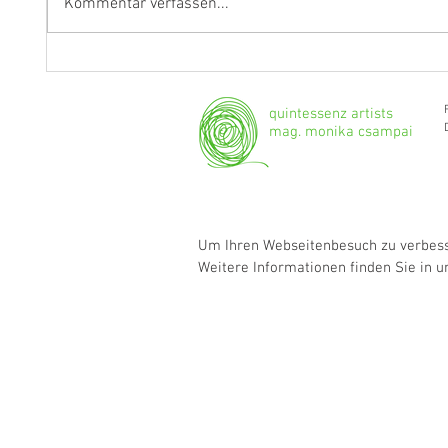
Kommentar verfassen...
"Ich werde weiterhin Geige und
Klarine
Bratsche spielen."
Grenzg
quintessenz artists
mag. monika csampai
Um Ihren Webseitenbesuch zu verbesse
Weitere Informationen finden Sie in 