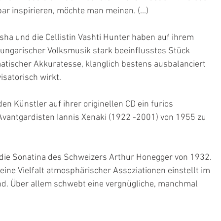
r inspirieren, möchte man meinen. (...)
sha und die Cellistin Vashti Hunter haben auf ihrem 
ungarischer Volksmusik stark beeinflusstes Stück 
matischer Akkuratesse, klanglich bestens ausbalanciert 
visatorisch wirkt.
n Künstler auf ihrer originellen CD ein furios 
vantgardisten Iannis Xenaki (1922 -2001) von 1955 zu 
t die Sonatina des Schweizers Arthur Honegger von 1932. 
eine Vielfalt atmosphärischer Assoziationen einstellt im 
rend. Über allem schwebt eine vergnügliche, manchmal 