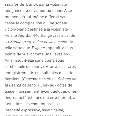
sonates 
de  Bartok par la violoniste 
hongroise avec l’auteur au piano. A ce 
moment  là, lui-même différait sans 
cesse la composition d’ une sonate  
violon-piano destinée à la violoniste 
Hélène Jourdan-Morhange créatrice  de 
sa 
Sonate pour violon et violoncelle
, de 
telle sorte que 
Tzigane
 apparaît, à tous 
points de vue, comme une «évasion»....
Ainsi naquit-elle sans doute sous 
l’archet ailé de Jenny d’Aranyi. Les rares 
enregistrements consultables de cette 
dernière  (
Chaconne
 de Vitali, 
Scènes de 
la Csarda de 
Jenö  Hubay aux côtés de 
Szigeti) laissent entrevoir quelques unes 
des  caractéristiques qui envoûtèrent, à 
juste titre, ses contemporains :  
intensité expressive, legato galbé, 