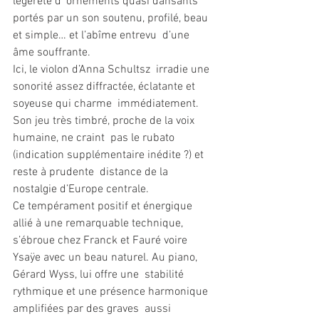
légèreté d’ ornements quasi dansants  
portés par un son soutenu, profilé, beau 
et simple… et l’abîme entrevu  d’une 
âme souffrante.
Ici, le violon d’Anna Schultsz  irradie une 
sonorité assez diffractée, éclatante et 
soyeuse qui charme  immédiatement. 
Son jeu très timbré, proche de la voix 
humaine, ne craint  pas le rubato 
(indication supplémentaire inédite ?) et 
reste à prudente  distance de la 
nostalgie d’Europe centrale. 
Ce tempérament positif et énergique  
allié à une remarquable technique, 
s’ébroue chez Franck et Fauré voire  
Ysaÿe avec un beau naturel. Au piano, 
Gérard Wyss, lui offre une  stabilité 
rythmique et une présence harmonique 
amplifiées par des graves  aussi 