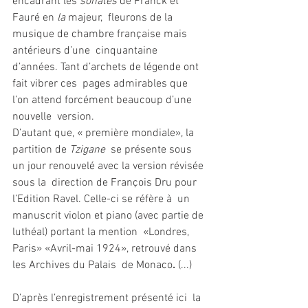
encadrant les 
sonates 
de Franck et 
Fauré en 
la 
majeur,  fleurons de la 
musique de chambre française mais 
antérieurs d’une  cinquantaine 
d’années. Tant d’archets de légende ont 
fait vibrer ces  pages admirables que 
l’on attend forcément beaucoup d’une 
nouvelle  version.
D’autant que, « première mondiale», la 
partition de 
Tzigane
  se présente sous 
un jour renouvelé avec la version révisée 
sous la  direction de François Dru pour 
l’Edition Ravel. Celle-ci se réfère à  un  
manuscrit violon et piano (avec partie de 
luthéal) portant la mention  «Londres, 
Paris» «Avril-mai 1924», retrouvé dans 
les Archives du Palais  de Monaco
. 
(...)
D’après l’enregistrement présenté ici  la 