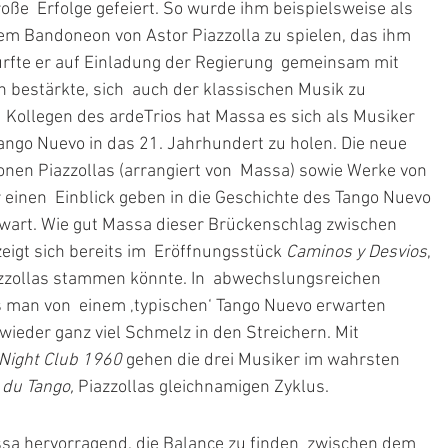
ße  Erfolge gefeiert. So wurde ihm beispielsweise als 
dem Bandoneon von Astor Piazzolla zu spielen, das ihm  
fte er auf Einladung der Regierung  gemeinsam mit 
n bestärkte, sich  auch der klassischen Musik zu 
Kollegen des ardeTrios hat Massa es sich als Musiker 
ango Nuevo in das 21. Jahrhundert zu holen. Die neue  
onen Piazzollas (arrangiert von  Massa) sowie Werke von 
 einen  Einblick geben in die Geschichte des Tango Nuevo 
nwart. Wie gut Massa dieser Brückenschlag zwischen  
igt sich bereits im  Eröffnungsstück 
Caminos y Desvios
, 
zzollas stammen könnte. In  abwechslungsreichen 
s man von  einem ‚typischen‘ Tango Nuevo erwarten 
eder ganz viel Schmelz in den Streichern. Mit 
Night Club 1960
 gehen die drei Musiker im wahrsten 
 du Tango,
 Piazzollas gleichnamigen Zyklus. 
ssa hervorragend, die Balance zu finden  zwischen dem 