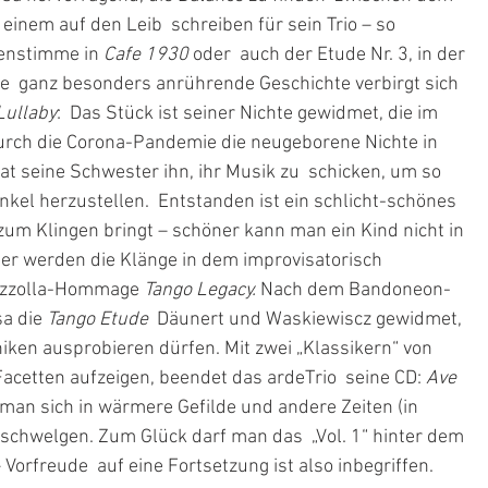
inem auf den Leib  schreiben für sein Trio – so 
enstimme in 
Cafe 1930
 oder  auch der Etude Nr. 3, in der 
e  ganz besonders anrührende Geschichte verbirgt sich 
Lullaby
:  Das Stück ist seiner Nichte gewidmet, die im 
urch die Corona-Pandemie die neugeborene Nichte in 
t seine Schwester ihn, ihr Musik zu  schicken, um so 
kel herzustellen.  Entstanden ist ein schlicht-schönes 
zum Klingen bringt – schöner kann man ein Kind nicht in 
er werden die Klänge in dem improvisatorisch  
iazzolla-Hommage 
Tango Legacy.
 Nach dem Bandoneon-
a die 
Tango Etude
  Däunert und Waskiewiscz gewidmet, 
niken ausprobieren dürfen. Mit zwei „Klassikern“ von 
 Facetten aufzeigen, beendet das ardeTrio  seine CD: 
Ave 
t man sich in wärmere Gefilde und andere Zeiten (in  
 schwelgen. Zum Glück darf man das  „Vol. 1“ hinter dem 
Vorfreude  auf eine Fortsetzung ist also inbegriffen.