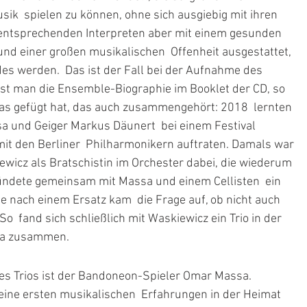
ik  spielen zu können, ohne sich ausgiebig mit ihren 
 entsprechenden Interpreten aber mit einem gesunden  
nd einer großen musikalischen  Offenheit ausgestattet, 
s werden.  Das ist der Fall bei der Aufnahme des 
Liest man die Ensemble-Biographie im Booklet der CD, so 
was gefügt hat, das auch zusammengehört: 2018  lernten 
 und Geiger Markus Däunert  bei einem Festival 
it den Berliner  Philharmonikern auftraten. Damals war 
wicz als Bratschistin im Orchester dabei, die wiederum 
ründete gemeinsam mit Massa und einem Cellisten  ein 
uche nach einem Ersatz kam  die Frage auf, ob nicht auch 
So  fand sich schließlich mit Waskiewicz ein Trio in der 
ola zusammen.
es Trios ist der Bandoneon-Spieler Omar Massa.  
eine ersten musikalischen  Erfahrungen in der Heimat 