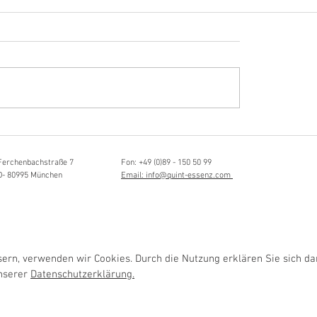
Hörvergnügen ersten 
ttistin, Tonmeisterin,
ängerin
Ferchenbachstraße 7
Fon: +49 (0)89 - 150 50 99
D- 80995 München
Email: info@quint-essenz.com
rn, verwenden wir Cookies. Durch die Nutzung erklären Sie sich da
unserer
Datenschutzerklärung.