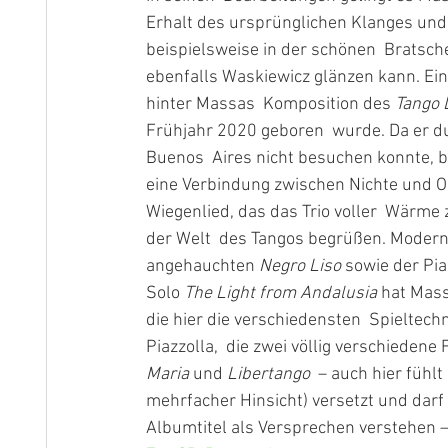
Erhalt des ursprünglichen Klanges und e
beispielsweise in der schönen  Bratsch
ebenfalls Waskiewicz glänzen kann. Ein
hinter Massas  Komposition des 
Tango 
Frühjahr 2020 geboren  wurde. Da er d
Buenos  Aires nicht besuchen konnte, ba
eine Verbindung zwischen Nichte und On
Wiegenlied, das das Trio voller  Wärme 
der Welt  des Tangos begrüßen. Modern
angehauchten 
Negro Liso
 sowie der P
Solo 
The Light from Andalusia
 hat Mass
die hier die verschiedensten  Spieltech
Piazzolla,  die zwei völlig verschiedene
Maria
 und 
Libertango
  – auch hier fühl
mehrfacher Hinsicht) versetzt und darf
Albumtitel als Versprechen verstehen – 