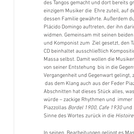
des Tangos gemacht und dort bereits gro
einzigem Musiker die  Ehre zuteil, auf 
dessen Familie gewährte. Außerdem dur
Plácido Domingo auftreten, der ihn dari
widmen. Gemeinsam mit seinen beiden  
und Komponist zum  Ziel gesetzt, den T
CD beinhaltet ausschließlich Kompositi
Massa selbst. Damit wollen die Musiker
von seiner Entstehung  bis in die Gege
Vergangenheit und Gegenwart gelingt, ze
 das dem Klang auch aus der Feder Pia
Abschnitten hat dieses Stück alles, wa
würde – zackige Rhythmen und  immer wi
Piazzollas 
Bordel 1900
, 
Cafe 1930
 und 
Sinne des Wortes zurück in die 
Histoire
In seinen  Bearbeitungen gelingt es Ma