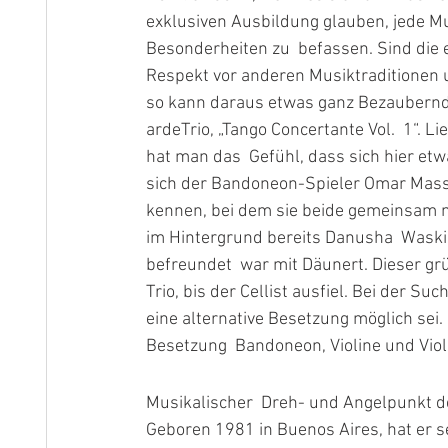
exklusiven Ausbildung glauben, jede Mus
Besonderheiten zu  befassen. Sind die
Respekt vor anderen Musiktraditionen u
so kann daraus etwas ganz Bezaubernde
ardeTrio, „Tango Concertante Vol.  1“. 
hat man das  Gefühl, dass sich hier et
sich der Bandoneon-Spieler Omar Massa
kennen, bei dem sie beide gemeinsam m
im Hintergrund bereits Danusha  Waskie
befreundet  war mit Däunert. Dieser g
Trio, bis der Cellist ausfiel. Bei der S
eine alternative Besetzung möglich sei. 
Besetzung  Bandoneon, Violine und Vi
Musikalischer  Dreh- und Angelpunkt d
Geboren 1981 in Buenos Aires, hat er s