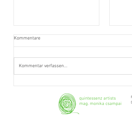
Kommentare
Kommentar verfassen...
"Ich werde weiterhin Geige und
Klarine
Bratsche spielen."
Grenzg
quintessenz artists
mag. monika csampai