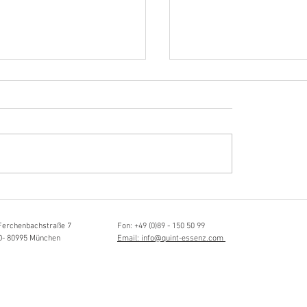
Hörvergnügen ersten 
ttistin, Tonmeisterin,
ängerin
Ferchenbachstraße 7
Fon: +49 (0)89 - 150 50 99
D- 80995 München
Email: info@quint-essenz.com