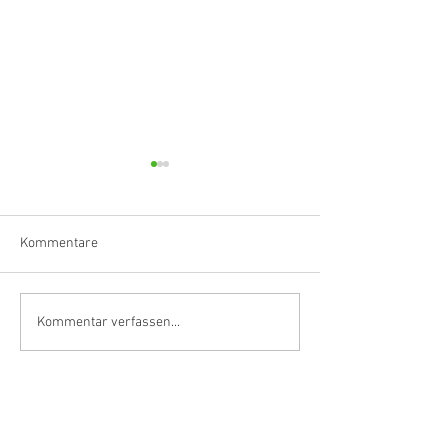
Kommentare
Klarinettistin, Tonmeisterin,
Hörvergnügen er
Kommentar verfassen...
Grenzgängerin
Ranges