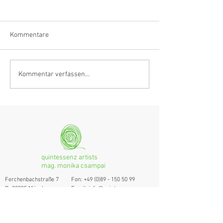
Kommentare
Anastasia Schmidlin:
Hörvergnügen er
Kommentar verfassen...
Klarinettistin, Tonmeisterin,
Ranges
musikalische
Grenzgängerin
quintessenz artists
mag. monika csampai
Ferchenbachstraße 7
Fon: +49 (0)89 - 150 50 99
D- 80995 München
Email: info@quint-essenz.com
© 2017 Quintessenz
Impressum