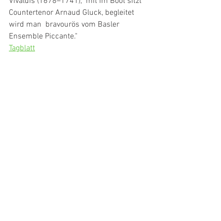
Vivaldis (1678–1741),  mit im Boot sitzt 
Countertenor Arnaud Gluck, begleitet 
wird man  bravourös vom Basler 
Ensemble Piccante."
Tagblatt